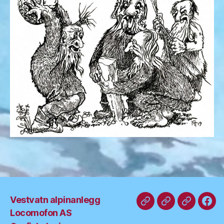
Vestvatn alpinanlegg
Tegninger
Malerier
Skulptur
Fac
Locomofon AS