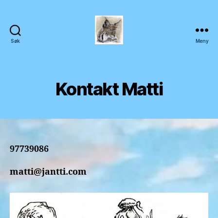
Søk
Meny
Matti
Jäntti
Kontakt Matti
97739086
matti@jantti.com